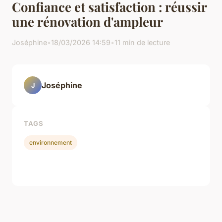
Confiance et satisfaction : réussir
une rénovation d'ampleur
Joséphine
•
18/03/2026 14:59
•
11 min de lecture
Joséphine
J
TAGS
environnement