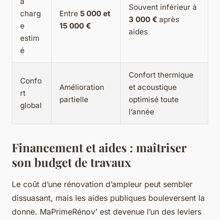
à
Souvent inférieur à
charg
Entre
5 000 et
3 000 €
après
e
15 000 €
aides
estim
é
Confort thermique
Confo
Amélioration
et acoustique
rt
partielle
optimisé toute
global
l’année
Financement et aides : maîtriser
son budget de travaux
Le coût d’une rénovation d’ampleur peut sembler
dissuasant, mais les aides publiques bouleversent la
donne. MaPrimeRénov’ est devenue l’un des leviers