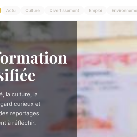
Actu
Culture
Divertissement
Emploi
Environneme
formation
sifiée
, la culture, la
gard curieux et
des reportages
t à réfléchir.