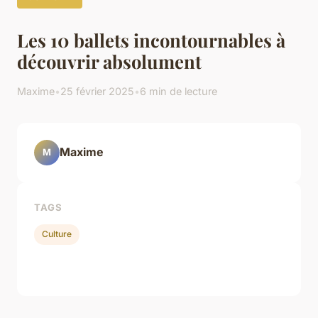
Les 10 ballets incontournables à
découvrir absolument
Maxime
•
25 février 2025
•
6 min de lecture
Maxime
M
TAGS
Culture